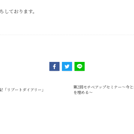
ちしております。
第2回モチベアップセミナー〜今
記「リブートダイアリー」
を埋める〜